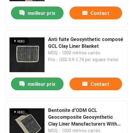
meilleur prix
Contact
Anti fuite Geosynthetic composé
GCL Clay Liner Blanket
MOQ：1000 mètres carrés
Prix：USD 0.9-1.74 per square meter
meilleur prix
Contact
Aperçu
Bentonite d'ODM GCL
Produits
Geocomposite Geosynthetic
Clay Liner Manufacturers With
Sodium
Vidéos
MOQ：1000 mètres carrés