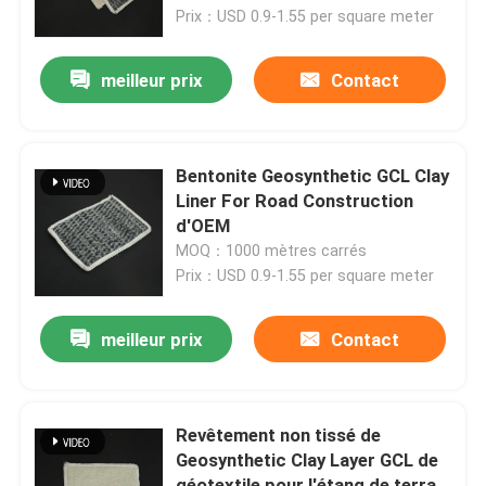
Prix：USD 0.9-1.55 per square meter
VR Show
meilleur prix
Contact
A propos de nous
Bentonite Geosynthetic GCL Clay
Visite d'usine
Liner For Road Construction
d'OEM
MOQ：1000 mètres carrés
Contrôle de la qualité
Prix：USD 0.9-1.55 per square meter
Contact
meilleur prix
Contact
Demande de soumission
Revêtement non tissé de
Geosynthetic Clay Layer GCL de
Géotextile Geogrid
géotextile pour l'étang de terrain