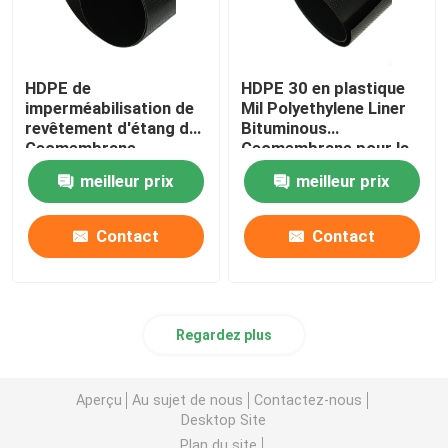
HDPE de
HDPE 30 en plastique
imperméabilisation de
Mil Polyethylene Liner
revêtement d'étang de
Bituminous
Geomembrane
Geomembrane pour la
d'Underlayment pour le
pisciculture
meilleur prix
meilleur prix
réservoir de barrage
Contact
Contact
Regardez plus
Aperçu
Au sujet de nous
Contactez-nous
Desktop Site
Plan du site