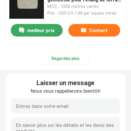
de golf
MOQ：1000 mètres carrés
Prix：USD 0.9-1.88 per square meter
Grille en plastique d'herbe
meilleur prix
Contact
tissu de drainage de géotextile
HDPE Geocell
Regardez plus
Revêtement d'étang de Geomembrane
Laisser un message
Sacs de asséchage de Geotube
Nous vous rappellerons bientôt!
Géotextile Geobag
Contrôle d'érosion de Geomat