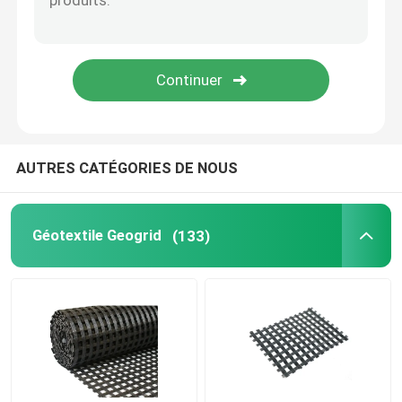
GCL Clay Liner
membrane embrévée de drainage
Rideau de flottement en vase
AUTRES CATÉGORIES DE NOUS
Géotextile Geogrid
(133)