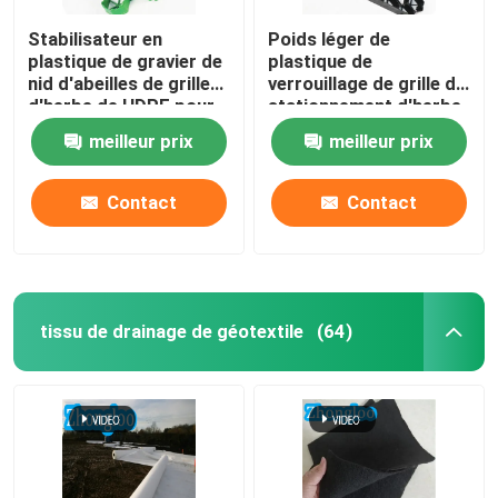
Stabilisateur en
Poids léger de
plastique de gravier de
plastique de
nid d'abeilles de grille
verrouillage de grille de
d'herbe de HDPE pour
stationnement d'herbe
le parking de paysage
de machines à paver de
meilleur prix
meilleur prix
grille de Geo
Contact
Contact
tissu de drainage de géotextile
(64)