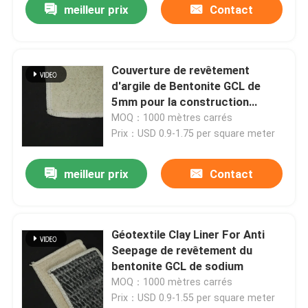
meilleur prix
Contact
Couverture de revêtement
d'argile de Bentonite GCL de
5mm pour la construction
d'étang
MOQ：1000 mètres carrés
Prix：USD 0.9-1.75 per square meter
meilleur prix
Contact
Géotextile Clay Liner For Anti
Seepage de revêtement du
bentonite GCL de sodium
MOQ：1000 mètres carrés
Prix：USD 0.9-1.55 per square meter