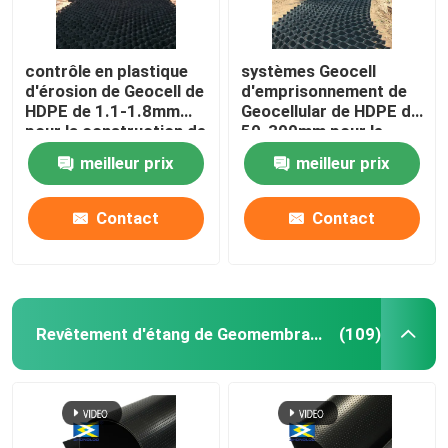
contrôle en plastique
systèmes Geocell
d'érosion de Geocell de
d'emprisonnement de
HDPE de 1.1-1.8mm
Geocellular de HDPE de
pour la construction de
50-300mm pour le
routes
renfort au sol
meilleur prix
meilleur prix
Contact
Contact
Revêtement d'étang de Geomembrane
(109)