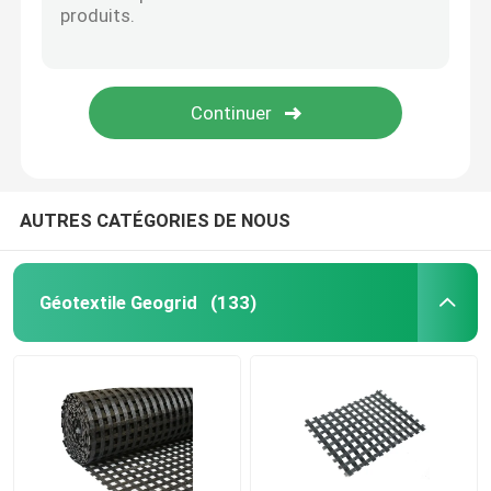
GCL Clay Liner
membrane embrévée de drainage
Rideau de flottement en vase
AUTRES CATÉGORIES DE NOUS
Géotextile Geogrid
(133)