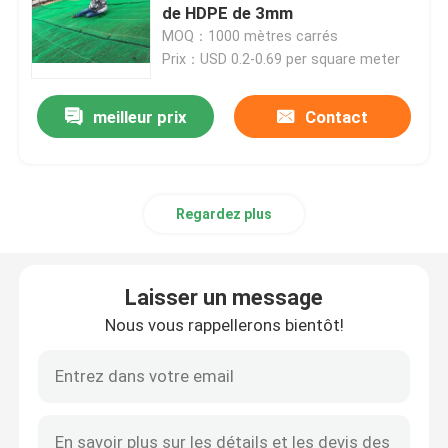
de HDPE de 3mm
MOQ：1000 mètres carrés
Grille en plastique d'herbe
Prix：USD 0.2-0.69 per square meter
tissu de drainage de géotextile
meilleur prix
Contact
HDPE Geocell
Regardez plus
Revêtement d'étang de Geomembrane
Laisser un message
Sacs de asséchage de Geotube
Nous vous rappellerons bientôt!
Géotextile Geobag
Contrôle d'érosion de Geomat