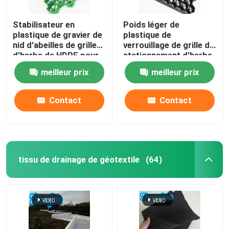
Stabilisateur en
Poids léger de
plastique de gravier de
plastique de
nid d'abeilles de grille
verrouillage de grille de
d'herbe de HDPE pour
stationnement d'herbe
le parking de paysage
de machines à paver de
meilleur prix
meilleur prix
grille de Geo
Contact
Contact
tissu de drainage de géotextile
(64)