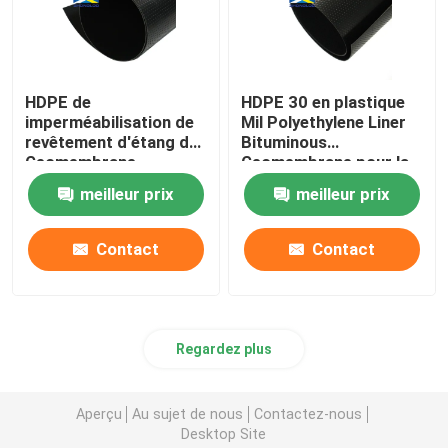
HDPE de
HDPE 30 en plastique
imperméabilisation de
Mil Polyethylene Liner
revêtement d'étang de
Bituminous
Geomembrane
Geomembrane pour la
d'Underlayment pour le
pisciculture
meilleur prix
meilleur prix
réservoir de barrage
Contact
Contact
Regardez plus
Aperçu
Au sujet de nous
Contactez-nous
Desktop Site