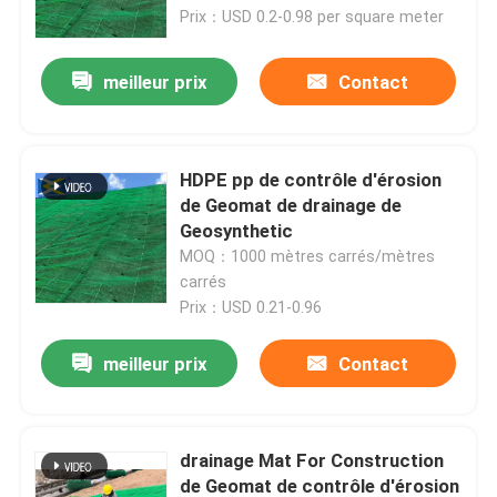
Prix：USD 0.2-0.98 per square meter
VR Show
meilleur prix
Contact
A propos de nous
HDPE pp de contrôle d'érosion
Visite d'usine
de Geomat de drainage de
Geosynthetic
MOQ：1000 mètres carrés/mètres
Contrôle de la qualité
carrés
Prix：USD 0.21-0.96
Contact
meilleur prix
Contact
Demande de soumission
drainage Mat For Construction
Géotextile Geogrid
de Geomat de contrôle d'érosion