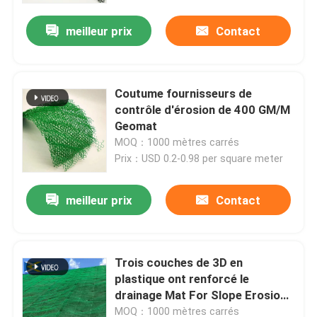
meilleur prix
Contact
Coutume fournisseurs de
contrôle d'érosion de 400 GM/M
Geomat
MOQ：1000 mètres carrés
Prix：USD 0.2-0.98 per square meter
meilleur prix
Contact
Aperçu
Trois couches de 3D en
Produits
plastique ont renforcé le
drainage Mat For Slope Erosion
Control de Geomat
Vidéos
MOQ：1000 mètres carrés