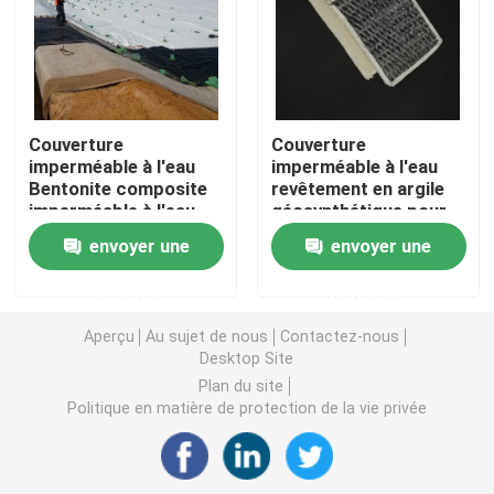
Grille en plastique d'herbe
tissu de drainage de géotextile
Couverture
Couverture
imperméable à l'eau
imperméable à l'eau
Bentonite composite
revêtement en argile
HDPE Geocell
imperméable à l'eau
géosynthétique pour
Géosynthèse Liner
revêtement artificiel
envoyer une
envoyer une
d'argile
de lac
Revêtement d'étang de Geomembrane
demande
demande
Sacs de asséchage de Geotube
Aperçu
Au sujet de nous
Contactez-nous
Desktop Site
Plan du site
Géotextile Geobag
Politique en matière de protection de la vie privée
Contrôle d'érosion de Geomat