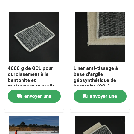
demande
demande
VR Show
A propos de nous
Visite d'usine
4000 g de GCL pour
Liner anti-tissage à
Contrôle de la qualité
durcissement à la
base d'argile
bentonite et
géosynthétique de
revêtement en argile
bentonite (GCL)
géosynthétique
Contact
envoyer une
envoyer une
demande
demande
Demande de soumission
Géotextile Geogrid