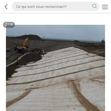
2
/
6