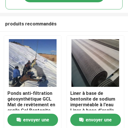
produits recommandés
Aperçu
Ponds anti-filtration
Liner à base de
géosynthétique GCL
bentonite de sodium
Mat de revêtement en
imperméable à l'eau
Produits
argile Gcl Bentonite
Liner à base d'argile
géosynthétique pour
géosynthétique pour
envoyer une
envoyer une
décharge
projet de décharge
Vidéos