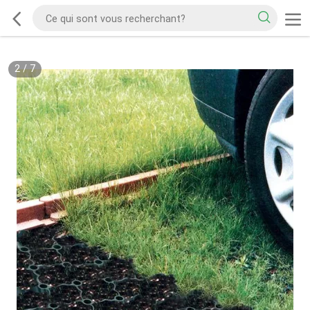
2
/
7