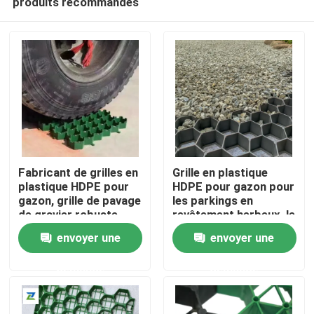
produits recommandés
Fabricant de grilles en
Grille en plastique
plastique HDPE pour
HDPE pour gazon pour
gazon, grille de pavage
les parkings en
de gravier robuste
revêtement herbeux, le
Aperçu
pour allées, aires de
contrôle de l'érosion
envoyer une
envoyer une
stationnement et
des pentes, la
renforcement du sol
stabilisation des sols,
Produits
demande
demande
paysager
les pavés en gravier et
l'aménagement
paysager Grille en
Vidéos
plastique pour gazon