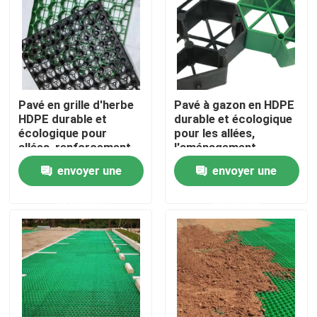
VR Show
A propos de nous
Pavé en grille d'herbe
Pavé à gazon en HDPE
HDPE durable et
durable et écologique
Visite d'usine
écologique pour
pour les allées,
allées, renforcement
l'aménagement
de pelouse,
paysager des jardins,
envoyer une
envoyer une
Contrôle de la qualité
aménagement
le renforcement du
paysager de jardin et
gazon et la
demande
demande
stabilisation de
stabilisation du
gravier de parking
gravier des parkings
Contact
Demande de soumission
Géotextile Geogrid