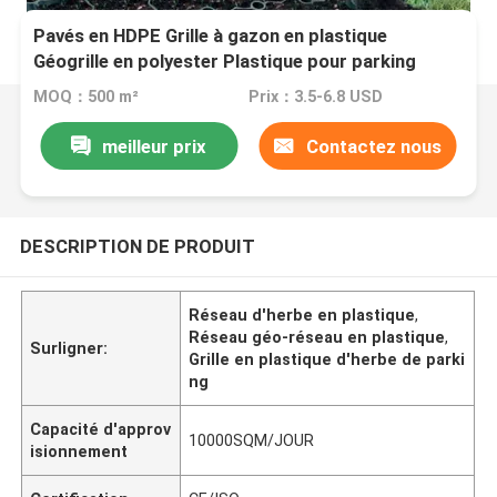
Pavés en HDPE Grille à gazon en plastique
Géogrille en polyester Plastique pour parking
Sortie de secours En gros Aménagement
MOQ：500 m²
Prix：3.5-6.8 USD
paysager Géocellule de sol Grille de paddock en
gravier
meilleur prix
Contactez nous
DESCRIPTION DE PRODUIT
Réseau d'herbe en plastique
,
Réseau géo-réseau en plastique
,
Surligner:
Grille en plastique d'herbe de parki
ng
Capacité d'approv
10000SQM/JOUR
isionnement