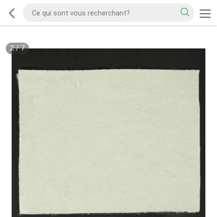
2
/
7