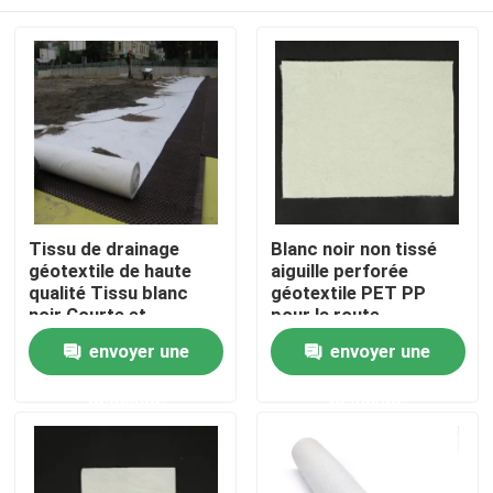
Tissu de drainage
Blanc noir non tissé
géotextile de haute
aiguille perforée
qualité Tissu blanc
géotextile PET PP
noir Courte et
pour la route
filamentée Aiguille non
Aperçu
envoyer une
envoyer une
tissée Géotextile
percé pour la
demande
demande
construction
Produits
Vidéos