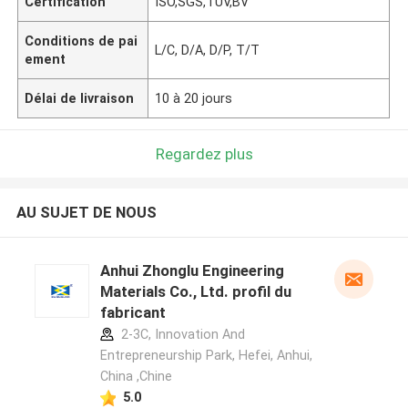
Certification
ISO,SGS,TUV,BV
Conditions de pai
L/C, D/A, D/P, T/T
ement
Délai de livraison
10 à 20 jours
Regardez plus
AU SUJET DE NOUS
Anhui Zhonglu Engineering
Materials Co., Ltd. profil du
fabricant
2-3C, Innovation And
Entrepreneurship Park, Hefei, Anhui,
China ,Chine
5.0