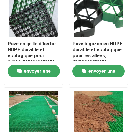
VR Show
A propos de nous
Pavé en grille d'herbe
Pavé à gazon en HDPE
HDPE durable et
durable et écologique
Visite d'usine
écologique pour
pour les allées,
allées, renforcement
l'aménagement
de pelouse,
paysager des jardins,
envoyer une
envoyer une
Contrôle de la qualité
aménagement
le renforcement du
paysager de jardin et
gazon et la
demande
demande
stabilisation de
stabilisation du
gravier de parking
gravier des parkings
Contact
Demande de soumission
Géotextile Geogrid