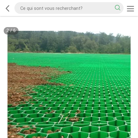
2
/
6