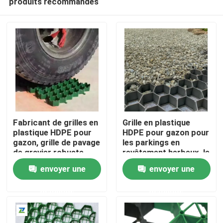
produits recommandés
Fabricant de grilles en
Grille en plastique
plastique HDPE pour
HDPE pour gazon pour
gazon, grille de pavage
les parkings en
de gravier robuste
revêtement herbeux, le
Aperçu
pour allées, aires de
contrôle de l'érosion
envoyer une
envoyer une
stationnement et
des pentes, la
renforcement du sol
stabilisation des sols,
Produits
demande
demande
paysager
les pavés en gravier et
l'aménagement
paysager Grille en
Vidéos
plastique pour gazon