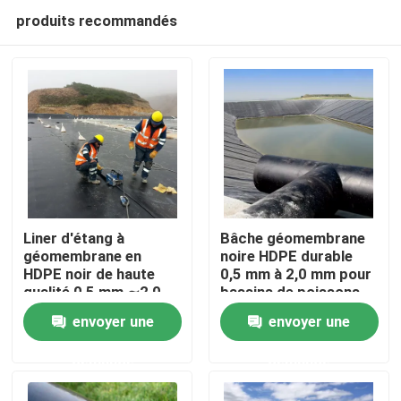
produits recommandés
Liner d'étang à
Bâche géomembrane
géomembrane en
noire HDPE durable
HDPE noir de haute
0,5 mm à 2,0 mm pour
Aperçu
qualité 0,5 mm ∼2,0
bassins de poissons
mm pour l'élevage de
circulaires, étangs
envoyer une
envoyer une
poissons, les étangs
d'aquaculture,
Produits
d'aquaculture, les
réservoirs de
demande
demande
réservoirs de
stockage d'eau et
stockage d'eau et
applications
Vidéos
l'étanchéité des
d'étanchéité de