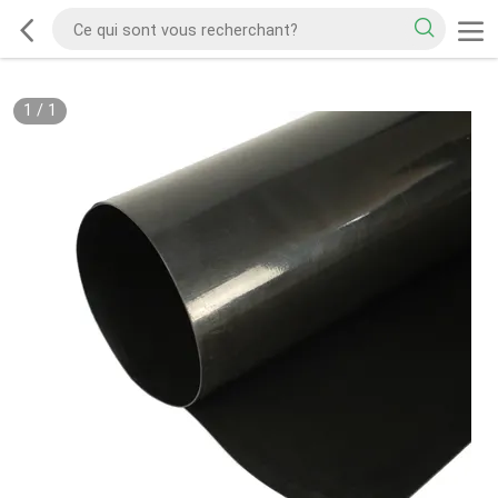
1
/
1