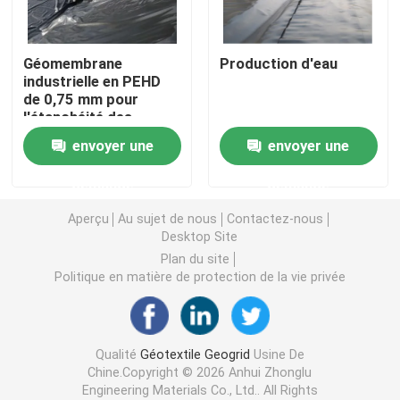
Grille en plastique d'herbe
Géomembrane
Production d'eau
industrielle en PEHD
de 0,75 mm pour
tissu de drainage de géotextile
l'étanchéité des
bassins d'élevage
envoyer une
envoyer une
piscicole, des
HDPE Geocell
barrages et des
demande
demande
décharges
Revêtement d'étang de Geomembrane
Aperçu
Au sujet de nous
Contactez-nous
Desktop Site
Plan du site
Sacs de asséchage de Geotube
Politique en matière de protection de la vie privée
Géotextile Geobag
Qualité
Géotextile Geogrid
Usine De
Chine.Copyright © 2026 Anhui Zhonglu
Contrôle d'érosion de Geomat
Engineering Materials Co., Ltd.. All Rights