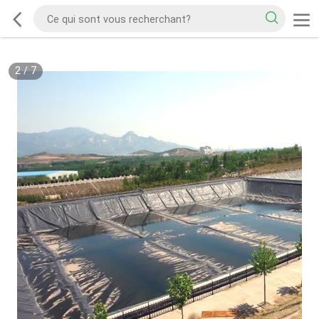
2
/
7