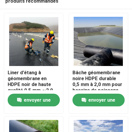
produits recommandés
Liner d'étang à
Bâche géomembrane
géomembrane en
noire HDPE durable
HDPE noir de haute
0,5 mm à 2,0 mm pour
qualité 0,5 mm ∼2,0
bassins de poissons
Aperçu
mm pour l'élevage de
circulaires, étangs
envoyer une
envoyer une
poissons, les étangs
d'aquaculture,
d'aquaculture, les
réservoirs de
Produits
demande
demande
réservoirs de
stockage d'eau et
stockage d'eau et
applications
l'étanchéité des
d'étanchéité de
Vidéos
barrages
barrage