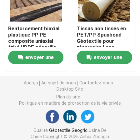
Grille en plastique d'herbe
Renforcement biaxial
Tissus non tissés en
plastique PP PE
PET/PP Spunbond
tissu de drainage de géotextile
composite uniaxial
Géotextile pour
étiré HDPE géogrille
réservoirs Lacs
construction routière
artificiels Ressources
HDPE Geocell
envoyer une
envoyer une
ferroviaire
résiduelles étangs
Décharges Filtration
demande
demande
Isolement
Revêtement d'étang de Geomembrane
Aperçu
Au sujet de nous
Contactez-nous
Desktop Site
Sacs de asséchage de Geotube
Plan du site
Politique en matière de protection de la vie privée
Géotextile Geobag
Qualité
Géotextile Geogrid
Usine De
Contrôle d'érosion de Geomat
Chine.Copyright © 2026 Anhui Zhonglu