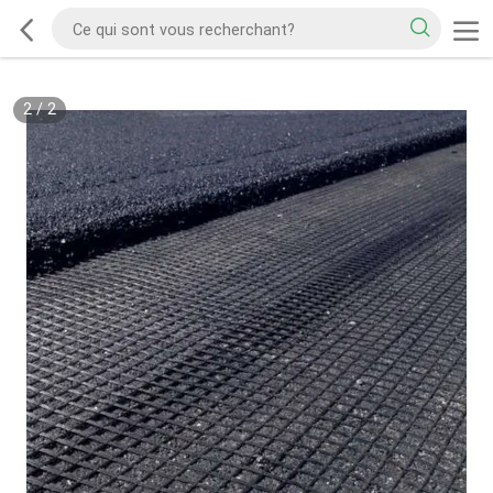
2
/
2