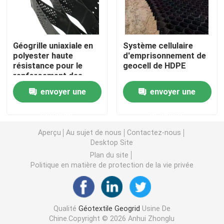
Grille en plastique d'herbe
Géogrille uniaxiale en
Système cellulaire
polyester haute
d'emprisonnement de
tissu de drainage de géotextile
résistance pour le
geocell de HDPE
renforcement des
sols, le support de
HDPE Geocell
envoyer une
envoyer une
géocellules et
diverses applications
demande
demande
de génie civil. Durable,
Revêtement d'étang de Geomembrane
fiable et disponible.
Aperçu
Au sujet de nous
Contactez-nous
Desktop Site
Sacs de asséchage de Geotube
Plan du site
Politique en matière de protection de la vie privée
Géotextile Geobag
Qualité
Géotextile Geogrid
Usine De
Contrôle d'érosion de Geomat
Chine.Copyright © 2026 Anhui Zhonglu