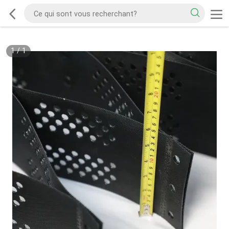
1
/
1