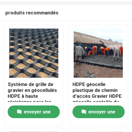
produits recommandés
Système de grille de
HDPE géocelle
gravier en géocellulés
plastique de chemin
Aperçu
HDPE à haute
d'accès Gravier HDPE
résistance pour les
géocelle contrôle du
allées, la stabilisation
sol dans la route pour
envoyer une
envoyer une
Produits
du sol, la protection
le renforcement de la
des pentes et le
route Protection de la
demande
demande
renforcement des
pente contrôle de
Vidéos
murs de soutènement
l'érosion Gravier