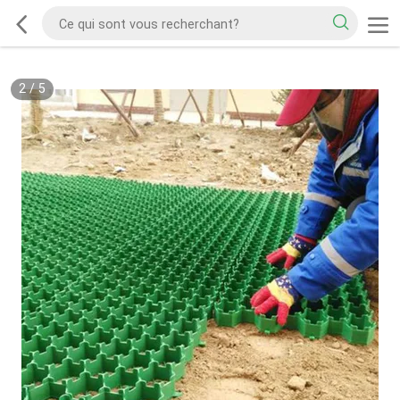
2
/
5