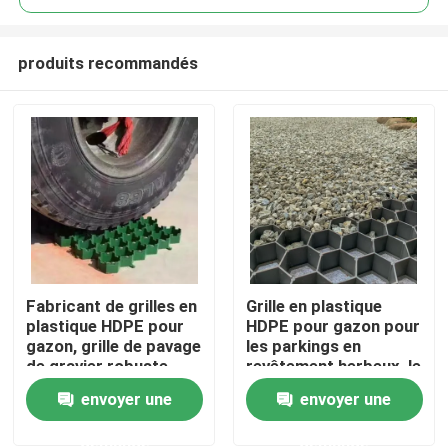
produits recommandés
Fabricant de grilles en
Grille en plastique
Aperçu
plastique HDPE pour
HDPE pour gazon pour
gazon, grille de pavage
les parkings en
de gravier robuste
revêtement herbeux, le
Produits
pour allées, aires de
contrôle de l'érosion
envoyer une
envoyer une
stationnement et
des pentes, la
renforcement du sol
stabilisation des sols,
demande
demande
Vidéos
paysager
les pavés en gravier et