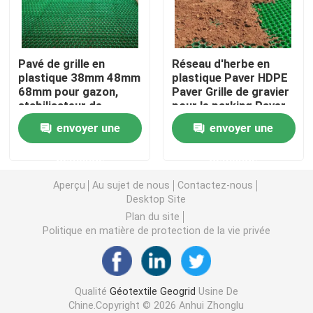
Grille en plastique d'herbe
Pavé de grille en
Réseau d'herbe en
plastique 38mm 48mm
plastique Paver HDPE
tissu de drainage de géotextile
68mm pour gazon,
Paver Grille de gravier
stabilisateur de
pour le parking Paver
gravier pour allée,
de nid de miel Paver
HDPE Geocell
envoyer une
envoyer une
parking
Stabilisateur de sol
Allée Durable Paysage
demande
demande
De gazon Barrage de
Revêtement d'étang de Geomembrane
plantation Sortie
Aperçu
Au sujet de nous
Contactez-nous
d'incendie
Desktop Site
Sacs de asséchage de Geotube
Plan du site
Politique en matière de protection de la vie privée
Géotextile Geobag
Qualité
Géotextile Geogrid
Usine De
Contrôle d'érosion de Geomat
Chine.Copyright © 2026 Anhui Zhonglu