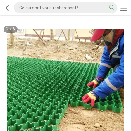
2
/
6