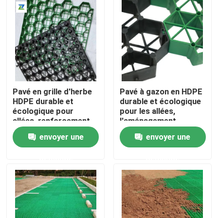
paysager Grille en
plastique pour gazon
VR Show
A propos de nous
Visite d'usine
Pavé en grille d'herbe
Pavé à gazon en HDPE
HDPE durable et
durable et écologique
écologique pour
pour les allées,
Contrôle de la qualité
allées, renforcement
l'aménagement
de pelouse,
paysager des jardins,
envoyer une
envoyer une
aménagement
le renforcement du
paysager de jardin et
gazon et la
Contact
demande
demande
stabilisation de
stabilisation du
gravier de parking
gravier des parkings
Demande de soumission
Géotextile Geogrid