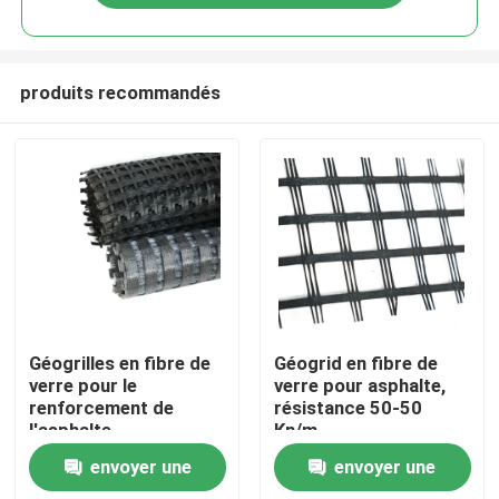
produits recommandés
Aperçu
Géogrilles en fibre de
Géogrid en fibre de
verre pour le
verre pour asphalte,
renforcement de
résistance 50-50
Produits
l'asphalte
Kn/m
envoyer une
envoyer une
Vidéos