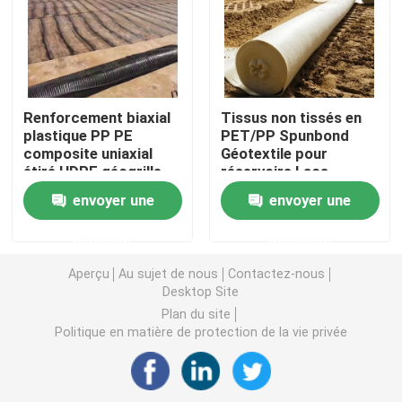
Grille en plastique d'herbe
tissu de drainage de géotextile
Renforcement biaxial
Tissus non tissés en
plastique PP PE
PET/PP Spunbond
composite uniaxial
Géotextile pour
HDPE Geocell
étiré HDPE géogrille
réservoirs Lacs
construction routière
artificiels Ressources
envoyer une
envoyer une
ferroviaire
résiduelles étangs
Revêtement d'étang de Geomembrane
Décharges Filtration
demande
demande
Isolement
Sacs de asséchage de Geotube
Aperçu
Au sujet de nous
Contactez-nous
Desktop Site
Plan du site
Géotextile Geobag
Politique en matière de protection de la vie privée
Contrôle d'érosion de Geomat