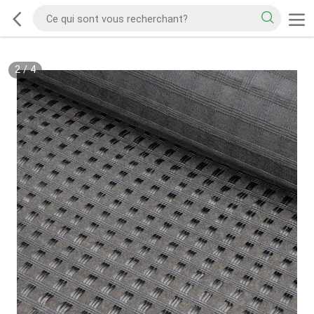
2
/
4