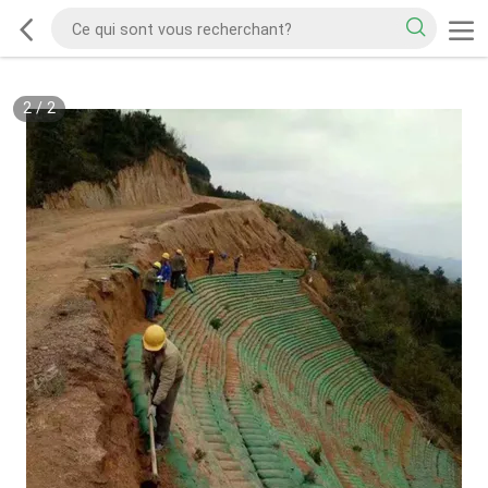
2
/
2