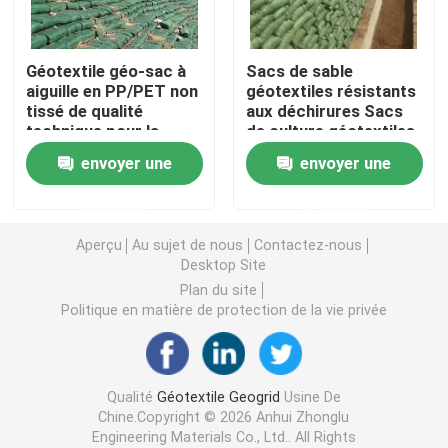
Grille en plastique d'herbe
Géotextile géo-sac à
Sacs de sable
aiguille en PP/PET non
géotextiles résistants
tissé de qualité
aux déchirures Sacs
tissu de drainage de géotextile
technique pour la
de culture géotextiles
protection côtière, la
pour les plantations
envoyer une
envoyer une
stabilisation des
HDPE Geocell
digues et le contrôle
demande
demande
de l'érosion
Revêtement d'étang de Geomembrane
Aperçu
Au sujet de nous
Contactez-nous
Desktop Site
Plan du site
Sacs de asséchage de Geotube
Politique en matière de protection de la vie privée
Géotextile Geobag
Qualité
Géotextile Geogrid
Usine De
Chine.Copyright © 2026 Anhui Zhonglu
Contrôle d'érosion de Geomat
Engineering Materials Co., Ltd.. All Rights