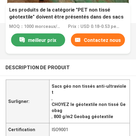
Les produits de la catégorie "PET non tissé
géotextile" doivent être présentés dans des sacs
géosynthétiques anti-ultraviolet de 100 à 800
MOQ：1000 morceaux/morceaux
Prix：USD 0.18-0.53 per piece
g/m2.
meilleur prix
Contactez nous
DESCRIPTION DE PRODUIT
Sacs géo non tissés anti-ultraviole
t
,
Surligner:
CHOYEZ le géotextile non tissé Ge
obag
,
800 g/m2 Geobag géotextile
Certification
ISO9001