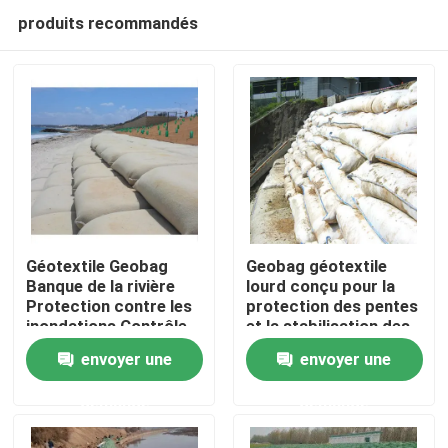
produits recommandés
Géotextile Geobag
Geobag géotextile
Banque de la rivière
lourd conçu pour la
Protection contre les
protection des pentes
Aperçu
inondations Contrôle
et la stabilisation des
des inondations
berges, la protection
envoyer une
envoyer une
Polyester non tissé
des côtes et les
Produits
Géotextile Geobag
mesures de sécurité
demande
demande
Sac de sable Grand
environnementale
Geotextile Geobag
Vidéos
pour la protection de