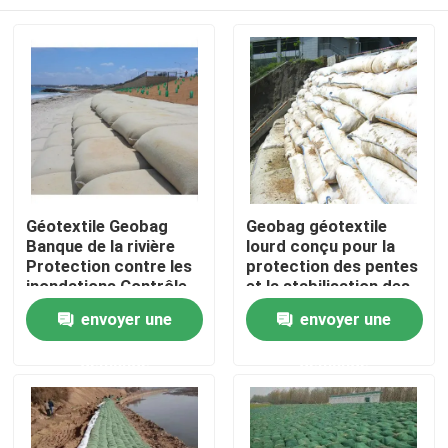
Géotextile Geobag
Geobag géotextile
Banque de la rivière
lourd conçu pour la
Protection contre les
protection des pentes
inondations Contrôle
et la stabilisation des
des inondations
berges, la protection
Aperçu
envoyer une
envoyer une
Polyester non tissé
des côtes et les
Géotextile Geobag
mesures de sécurité
demande
demande
Sac de sable Grand
environnementale
Produits
Geotextile Geobag
pour la protection de
la plage
Vidéos