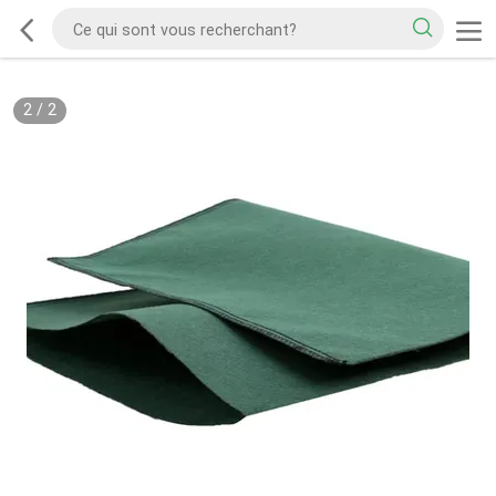
2
/
2