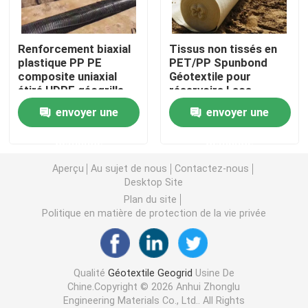
Grille en plastique d'herbe
Renforcement biaxial
Tissus non tissés en
plastique PP PE
PET/PP Spunbond
composite uniaxial
Géotextile pour
tissu de drainage de géotextile
étiré HDPE géogrille
réservoirs Lacs
construction routière
artificiels Ressources
envoyer une
envoyer une
ferroviaire
résiduelles étangs
HDPE Geocell
Décharges Filtration
demande
demande
Isolement
Revêtement d'étang de Geomembrane
Aperçu
Au sujet de nous
Contactez-nous
Desktop Site
Plan du site
Sacs de asséchage de Geotube
Politique en matière de protection de la vie privée
Géotextile Geobag
Qualité
Géotextile Geogrid
Usine De
Chine.Copyright © 2026 Anhui Zhonglu
Contrôle d'érosion de Geomat
Engineering Materials Co., Ltd.. All Rights