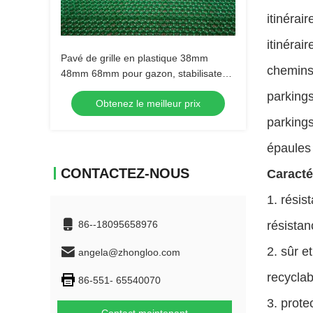
itinérai
itinérai
Pavé de grille en plastique 38mm
chemins 
48mm 68mm pour gazon, stabilisateur
de gravier pour allée, parking
parking
Obtenez le meilleur prix
parkings
épaules 
CONTACTEZ-NOUS
Caracté
1. résis
86--18095658976
résistan
2. sûr et
angela@zhongloo.com
recyclab
86-551- 65540070
3. prote