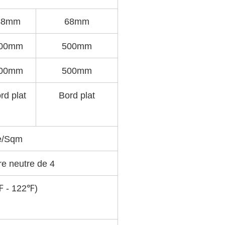
48mm
68mm
00mm
500mm
00mm
500mm
rd plat
Bord plat
e/Sqm
re neutre de 4
℉ - 122℉)