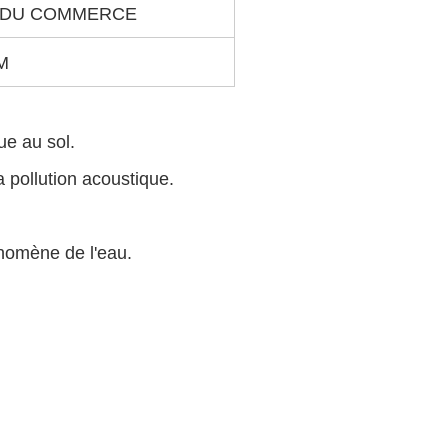
S DU COMMERCE
M
ue au sol.
a pollution acoustique.
énomène de l'eau.