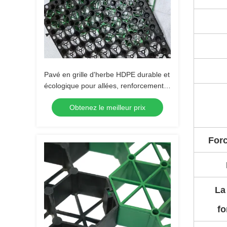
Pavé en grille d'herbe HDPE durable et
écologique pour allées, renforcement
de pelouse, aménagement paysager
Obtenez le meilleur prix
de jardin et stabilisation de gravier de
parking
Forc
La
fo