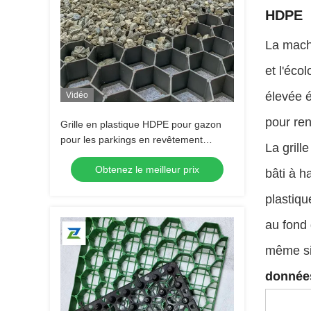
HDPE
La machi
et l'éco
élevée é
Vidéo
pour ren
Grille en plastique HDPE pour gazon
pour les parkings en revêtement
La grill
herbeux, le contrôle de l'érosion des
Obtenez le meilleur prix
pentes, la stabilisation des sols, les
bâti à h
pavés en gravier et l'aménagement
plastiqu
paysager Grille en plastique pour
gazon
au fond 
même si 
données