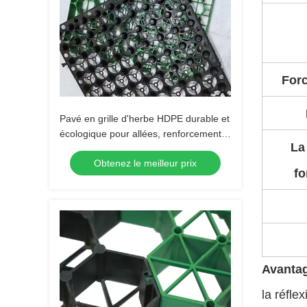
Forc
Pavé en grille d'herbe HDPE durable et
écologique pour allées, renforcement
La
de pelouse, aménagement paysager
Obtenez le meilleur prix
de jardin et stabilisation de gravier de
fo
parking
Avanta
la réfle