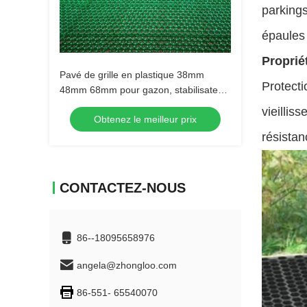
parkings
épaules 
Proprié
Pavé de grille en plastique 38mm
Protecti
48mm 68mm pour gazon, stabilisateur
de gravier pour allée, parking
vieillis
Obtenez le meilleur prix
résistan
CONTACTEZ-NOUS
86--18095658976
angela@zhongloo.com
86-551- 65540070