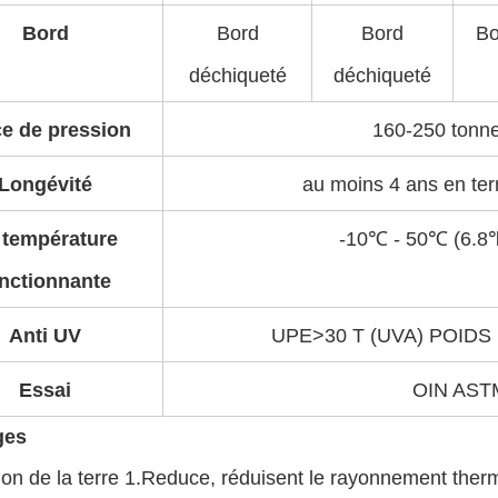
Bord
Bord
Bord
Bo
déchiqueté
déchiqueté
e de pression
160-250 tonn
Longévité
au moins 4 ans en ter
 température
-10℃ - 50℃ (6.8
nctionnante
Anti UV
UPE>30 T (UVA) POID
Essai
OIN AST
ges
xion de la terre 1.Reduce, réduisent le rayonnement ther