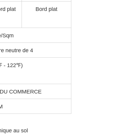
rd plat
Bord plat
e/Sqm
re neutre de 4
℉ - 122℉)
S DU COMMERCE
M
mique au sol