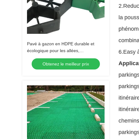
2.Reduce
la pouss
phénomè
combinai
Pavé à gazon en HDPE durable et
écologique pour les allées,
6.Easy à
l'aménagement paysager des jardins,
Applica
Obtenez le meilleur prix
le renforcement du gazon et la
stabilisation du gravier des parkings
parking
parkings
itinérai
itinérai
chemins 
parking