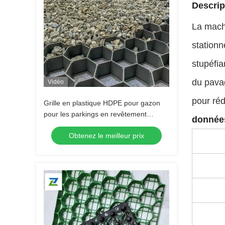
Descrip
La machi
stationn
stupéfia
du pavag
Vidéo
pour réd
Grille en plastique HDPE pour gazon
pour les parkings en revêtement
données
herbeux, le contrôle de l'érosion des
Obtenez le meilleur prix
pentes, la stabilisation des sols, les
pavés en gravier et l'aménagement
paysager Grille en plastique pour
gazon