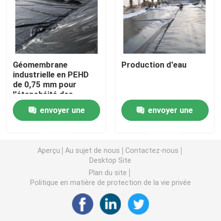
Grille en plastique d'herbe
tissu de drainage de géotextile
Géomembrane
Production d'eau
industrielle en PEHD
de 0,75 mm pour
HDPE Geocell
l'étanchéité des
bassins d'élevage
envoyer une
envoyer une
piscicole, des
Revêtement d'étang de Geomembrane
barrages et des
demande
demande
décharges
Sacs de asséchage de Geotube
Aperçu
Au sujet de nous
Contactez-nous
Desktop Site
Plan du site
Géotextile Geobag
Politique en matière de protection de la vie privée
Contrôle d'érosion de Geomat