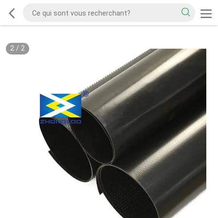
2
/
2