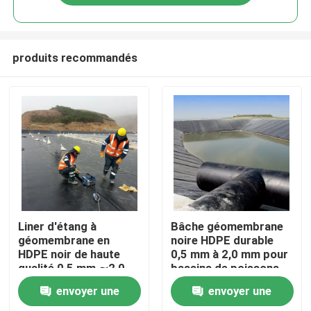
produits recommandés
Aperçu
Liner d'étang à
Bâche géomembrane
géomembrane en
noire HDPE durable
HDPE noir de haute
0,5 mm à 2,0 mm pour
Produits
qualité 0,5 mm ∼2,0
bassins de poissons
mm pour l'élevage de
circulaires, étangs
envoyer une
envoyer une
poissons, les étangs
d'aquaculture,
Vidéos
d'aquaculture, les
réservoirs de