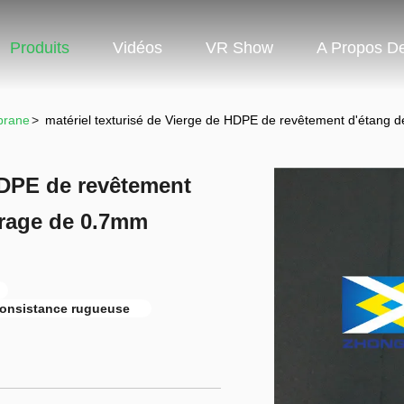
Produits
Vidéos
VR Show
A Propos D
brane
>
matériel texturisé de Vierge de HDPE de revêtement d'étan
 HDPE de revêtement
rage de 0.7mm
onsistance rugueuse