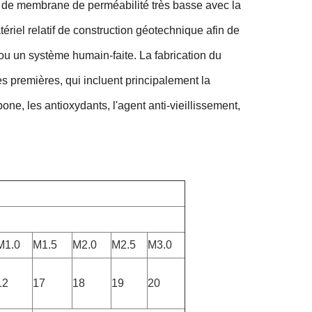
de membrane de perméabilité très basse avec la
riel relatif de construction géotechnique afin de
 ou un système humain-faite. La fabrication du
premières, qui incluent principalement la
one, les antioxydants, l'agent anti-vieillissement,
M1.0
M1.5
M2.0
M2.5
M3.0
12
17
18
19
20