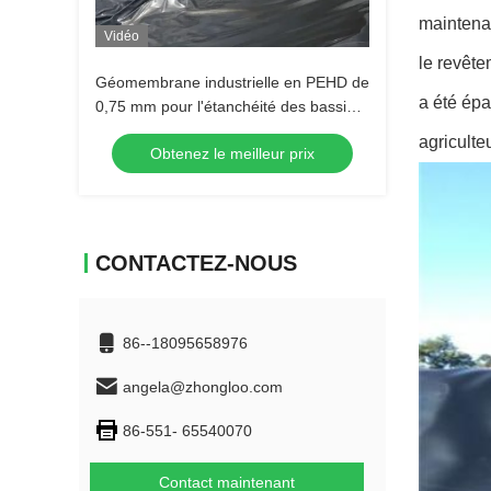
maintena
Vidéo
le revêt
Géomembrane industrielle en PEHD de
a été épa
0,75 mm pour l'étanchéité des bassins
d'élevage piscicole, des barrages et
agriculte
Obtenez le meilleur prix
des décharges
CONTACTEZ-NOUS
86--18095658976
angela@zhongloo.com
86-551- 65540070
Contact maintenant