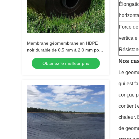
Élongatio
horizonta
Force de
verticale
Membrane géomembrane en HDPE
Résista
noir durable de 0,5 mm à 2,0 mm pour
bassins à poissons circulaires,
Nos cas
Obtenez le meilleur prix
stockage d'eau en aquaculture,
réservoirs et applications d'étanchéité
Le geome
de barrages
qui est f
conçue p
contient 
chaleur. 
de geome