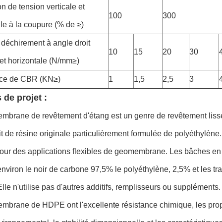
n de tension verticale et
100
300
le à la coupure (% de ≥)
 déchirement à angle droit
10
15
20
30
 et horizontale (N/mm≥)
nce de CBR
(
KN≥
)
1
1,5
2,5
3
 de projet :
mbrane de revêtement d'étang est un genre de revêtement lis
ait de résine originale particulièrement formulée de polyéthylène
our des applications flexibles de geomembrane. Les bâches en 
environ le noir de carbone 97,5% le polyéthylène, 2,5% et les tr
Elle n'utilise pas d'autres additifs, remplisseurs ou supplément
mbrane de HDPE ont l'excellente résistance chimique, les propr