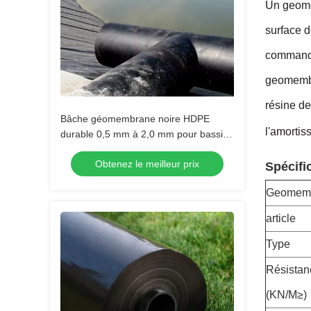
Un geome
surface d
commander
geomembr
résine de
Bâche géomembrane noire HDPE
l'amortis
durable 0,5 mm à 2,0 mm pour bassins
de poissons circulaires, étangs
Obtenez le meilleur prix
d'aquaculture, réservoirs de stockage
Spécifi
d'eau et applications d'étanchéité de
Geomem
barrage
article
Type
Résistanc
(
KN/M≥
)