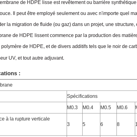
mbrane de HDPE lisse est revêtement ou barrière synthétique 
ouce. Il peut être employé seulement ou avec n'importe quel maté
 la migration de fluide (ou gaz) dans un projet, une structure,
ane de HDPE lissent commence par la production des matières 
 polymère de HDPE, et de divers additifs tels que le noir de carb
seur UV, et tout autre adjuvant.
cations :
brane
Spécifications
M0.3
M0.4
M0.5
M0.6
e à la rupture verticale
3
5
6
8