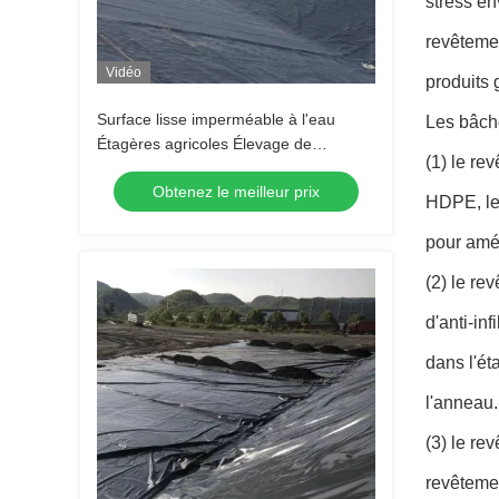
stress en
revêtemen
Vidéo
produits 
Surface lisse imperméable à l'eau
Les bâch
Étagères agricoles Élevage de
(1) le re
crevettes de poisson Lac artificiel
Obtenez le meilleur prix
Décharge de déchets HDPE
HDPE, les
Géomembrane
pour amél
(2) le re
d'anti-in
dans l'ét
l'anneau.
(3) le r
revêteme