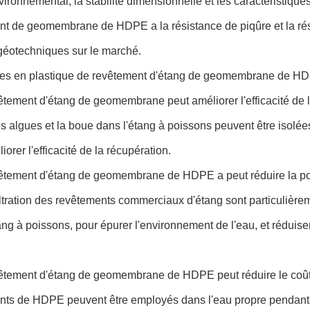
vironnemental, la stabilité dimensionnelle et les caractéristiques
t de geomembrane de HDPE a la résistance de piqûre et la rési
géotechniques sur le marché.
es en plastique de revêtement d'étang de geomembrane de HDP
vêtement d'étang de geomembrane peut améliorer l'efficacité de 
 algues et la boue dans l'étang à poissons peuvent être isolée
iorer l'efficacité de la récupération.
vêtement d'étang de geomembrane de HDPE a peut réduire la possi
filtration des revêtements commerciaux d'étang sont particulièr
ang à poissons, pour épurer l'environnement de l'eau, et réduise
evêtement d'étang de geomembrane de HDPE peut réduire le coû
nts de HDPE peuvent être employés dans l'eau propre pendant 2