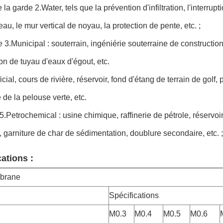
 la garde 2.Water, tels que la prévention d'infiltration, l'interruptio
'eau, le mur vertical de noyau, la protection de pente, etc. ;
 3.Municipal : souterrain, ingéniérie souterraine de construction, p
tion de tuyau d'eaux d'égout, etc.
ificial, cours de rivière, réservoir, fond d'étang de terrain de go
é de la pelouse verte, etc.
 5.Petrochemical : usine chimique, raffinerie de pétrole, réservoi
 garniture de char de sédimentation, doublure secondaire, etc. ;
cations :
brane
Spécifications
M0.3
M0.4
M0.5
M0.6