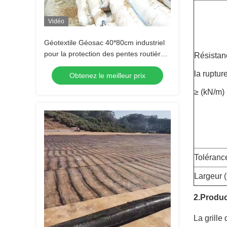
Vidéo
Géotextile Géosac 40*80cm industriel
pour la protection des pentes routières,
Résistan
Géosac Géotextile pour l'afforestation,
la ruptur
Obtenez le meilleur prix
la plantation d'herbe et le contrôle des
inondations
≥ (kN/m)
Toléranc
Largeur 
2.Produc
La grille