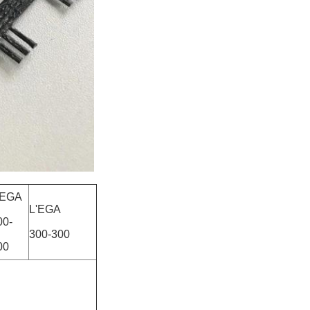
'EGA
L'EGA
00-
300-300
00