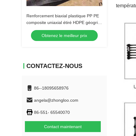
températu
Renforcement biaxial plastique PP PE
composite uniaxial étiré HDPE géogrille
construction routière ferroviaire
Obtenez le meilleur prix
CONTACTEZ-NOUS
86--18095658976
angela@zhongloo.com
86-551- 65540070
Contact maintenant