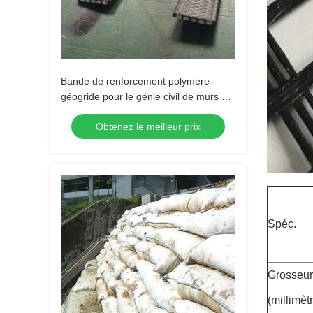
Bande de renforcement polymère
géogride pour le génie civil de murs de
soutènement
Obtenez le meilleur prix
Spéc.
Grosseur
(millimèt