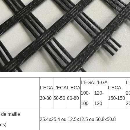
L'EGA
L'EGA
L
L'EGA
L'EGA
L'EGA
L'EGA
100-
120-
2
30-30
50-50
80-80
150-150
100
120
2
 de maille
25.4x25.4 ou 12.5x12.5 ou 50.8x50.8
res)