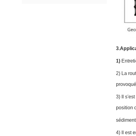
3.Applic
1)
Entreti
2) La rou
provoquée
3) Il s'e
position
sédiment
4) Il est