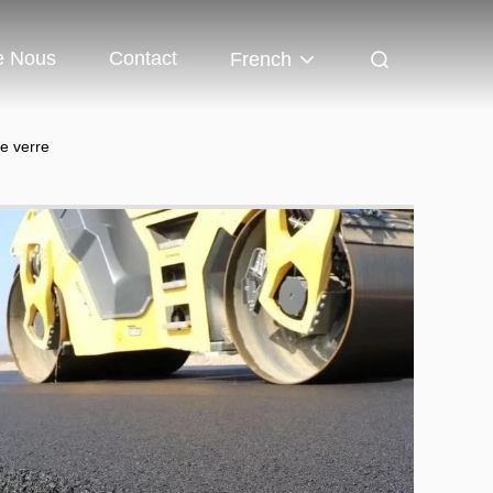
e Nous
Contact
French
de verre