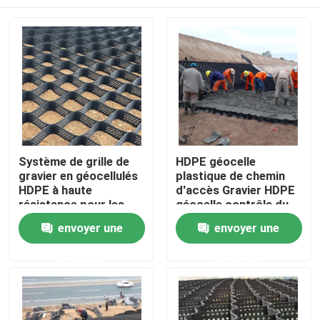
Système de grille de
HDPE géocelle
gravier en géocellulés
plastique de chemin
HDPE à haute
d'accès Gravier HDPE
résistance pour les
géocelle contrôle du
allées, la stabilisation
sol dans la route pour
Aperçu
envoyer une
envoyer une
du sol, la protection
le renforcement de la
des pentes et le
route Protection de la
demande
demande
renforcement des
pente contrôle de
Produits
murs de soutènement
l'érosion Gravier
autoroute
Vidéos