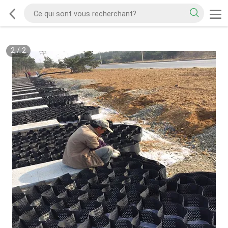
2
/
2