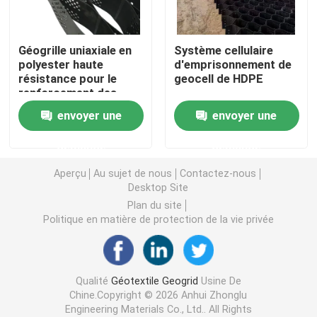
Grille en plastique d'herbe
Géogrille uniaxiale en
Système cellulaire
polyester haute
d'emprisonnement de
résistance pour le
geocell de HDPE
tissu de drainage de géotextile
renforcement des
sols, le support de
envoyer une
envoyer une
géocellules et
HDPE Geocell
diverses applications
demande
demande
de génie civil. Durable,
fiable et disponible.
Revêtement d'étang de Geomembrane
Aperçu
Au sujet de nous
Contactez-nous
Desktop Site
Plan du site
Sacs de asséchage de Geotube
Politique en matière de protection de la vie privée
Géotextile Geobag
Qualité
Géotextile Geogrid
Usine De
Chine.Copyright © 2026 Anhui Zhonglu
Contrôle d'érosion de Geomat
Engineering Materials Co., Ltd.. All Rights