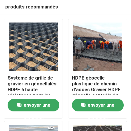
produits recommandés
Système de grille de
HDPE géocelle
gravier en géocellulés
plastique de chemin
HDPE à haute
d'accès Gravier HDPE
Aperçu
résistance pour les
géocelle contrôle du
allées, la stabilisation
sol dans la route pour
envoyer une
envoyer une
du sol, la protection
le renforcement de la
Produits
des pentes et le
route Protection de la
demande
demande
renforcement des
pente contrôle de
murs de soutènement
l'érosion Gravier
Vidéos
autoroute