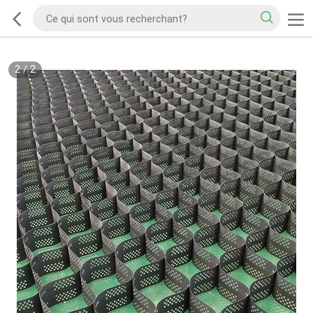
2
/
2