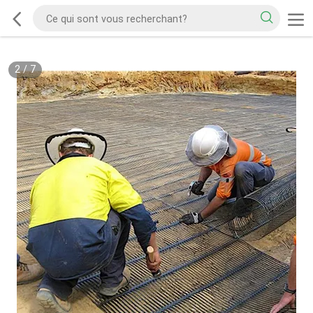
2
/
7