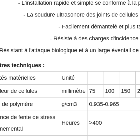
- L'installation rapide et simple se conforme à la p
- La soudure ultrasonore des joints de cellule
- Facilement démantelé et plus ta
- Résiste à des charges d'incidence
 Résistant à l'attaque biologique et à un large éventail d
res techniques :
tés matérielles
Unité
eur de cellules
millimètre
75
100
150
é de polymère
g/cm3
0.935-0.965
nce de fente de stress
Heures
>400
nnemental