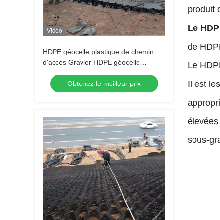
produit 
Le HDP
Vidéo
de HDPE 
HDPE géocelle plastique de chemin
d'accès Gravier HDPE géocelle
Le HDPE 
contrôle du sol dans la route pour le
Il est l
Obtenez le meilleur prix
renforcement de la route Protection de
la pente contrôle de l'érosion Gravier
appropri
autoroute
élevées 
sous-gr