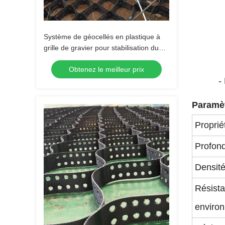
Système de géocellés en plastique à
grille de gravier pour stabilisation du
sol et renforcement des murs de
Obtenez le meilleur prix
soutènement
-
Paramèt
Proprié
Profond
Densit
Résista
enviro