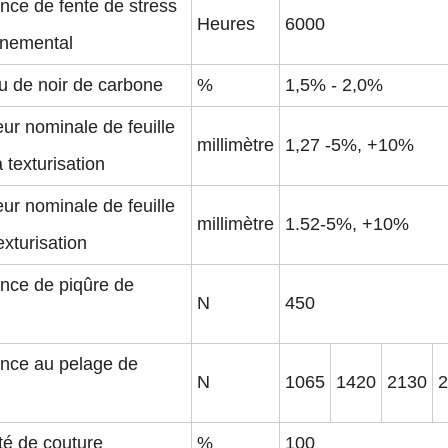
nce de fente de stress
Heures
6000
nnemental
u de noir de carbone
%
1,5% - 2,0%
ur nominale de feuille
millimètre
1,27 -5%, +10%
 texturisation
ur nominale de feuille
millimètre
1.52-5%, +10%
exturisation
nce de piqûre de
N
450
ance au pelage de
N
1065
1420
2130
2
ité de couture
%
100