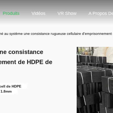
Produits
Vidéos
VR Show
A Propos D
é au système une consistance rugueuse cellulaire d'emprisonnement d
ne consistance
nement de HDPE de
cell de HDPE
e 1.8mm