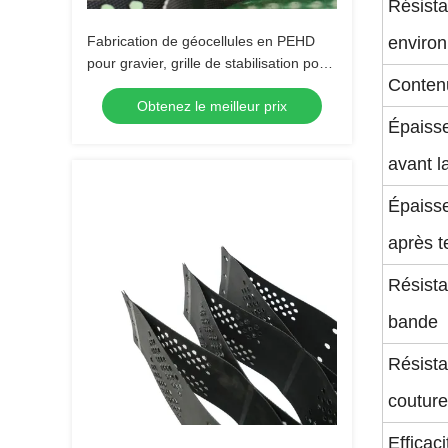
Résista
Fabrication de géocellules en PEHD
enviro
pour gravier, grille de stabilisation pour
Conten
allées, utilisation pour les projets
Obtenez le meilleur prix
routiers et les voies d'accès
Épaisse
avant la
Épaisse
après t
Résista
bande
Résist
couture
Efficac