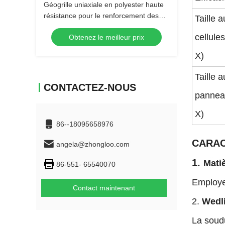
Géogrille uniaxiale en polyester haute
résistance pour le renforcement des
Taille 
sols, le support de géocellules et
cellule
Obtenez le meilleur prix
diverses applications de génie civil.
Durable, fiable et disponible.
X)
Taille 
CONTACTEZ-NOUS
panneau
X)
86--18095658976
CARAC
angela@zhongloo.com
1.
Mati
86-551- 65540070
Employez
Contact maintenant
2.
Wedli
La soudu