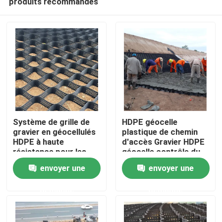
produits recommandés
Système de grille de
HDPE géocelle
gravier en géocellulés
plastique de chemin
HDPE à haute
d'accès Gravier HDPE
résistance pour les
géocelle contrôle du
Aperçu
allées, la stabilisation
sol dans la route pour
envoyer une
envoyer une
du sol, la protection
le renforcement de la
des pentes et le
route Protection de la
Produits
demande
demande
renforcement des
pente contrôle de
murs de soutènement
l'érosion Gravier
autoroute
Vidéos