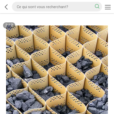
2
/
2