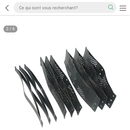
2
/
6