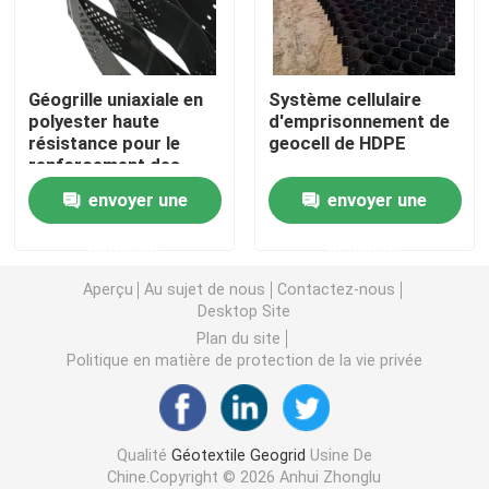
Grille en plastique d'herbe
Géogrille uniaxiale en
Système cellulaire
polyester haute
d'emprisonnement de
tissu de drainage de géotextile
résistance pour le
geocell de HDPE
renforcement des
sols, le support de
HDPE Geocell
envoyer une
envoyer une
géocellules et
diverses applications
demande
demande
de génie civil. Durable,
Revêtement d'étang de Geomembrane
fiable et disponible.
Aperçu
Au sujet de nous
Contactez-nous
Desktop Site
Sacs de asséchage de Geotube
Plan du site
Politique en matière de protection de la vie privée
Géotextile Geobag
Qualité
Géotextile Geogrid
Usine De
Contrôle d'érosion de Geomat
Chine.Copyright © 2026 Anhui Zhonglu