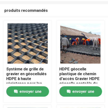
produits recommandés
Système de grille de
HDPE géocelle
gravier en géocellulés
plastique de chemin
Aperçu
HDPE à haute
d'accès Gravier HDPE
résistance pour les
géocelle contrôle du
allées, la stabilisation
sol dans la route pour
envoyer une
envoyer une
Produits
du sol, la protection
le renforcement de la
des pentes et le
route Protection de la
demande
demande
renforcement des
pente contrôle de
Vidéos
murs de soutènement
l'érosion Gravier