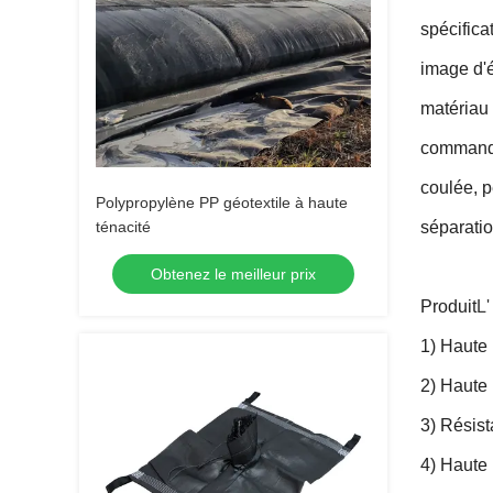
spécifica
image d'é
matériau 
commande
coulée, p
Polypropylène PP géotextile à haute
séparatio
ténacité
Obtenez le meilleur prix
Produit
L'
1) Haute 
2) Haute
3) Résist
4) Haute 