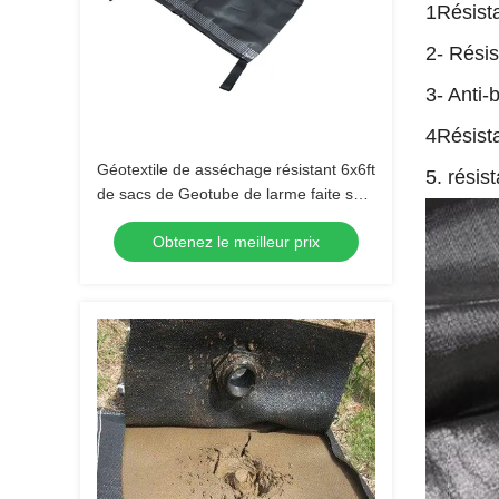
1Résista
2- Rési
3- Anti-
4Résist
Géotextile de asséchage résistant 6x6ft
5. résis
de sacs de Geotube de larme faite sur
commande
Obtenez le meilleur prix