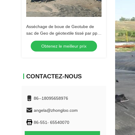
Asséchage de boue de Geotube de
sac de Geo de géotextile tissé par pp
imperméable
Obtenez le meilleur prix
CONTACTEZ-NOUS
86--18095658976
angela@zhongloo.com
86-551- 65540070