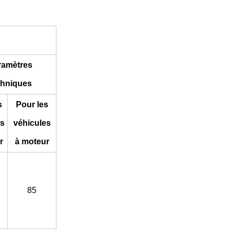
ramètres
chniques
s
Pour les
es
véhicules
r
à moteur
85