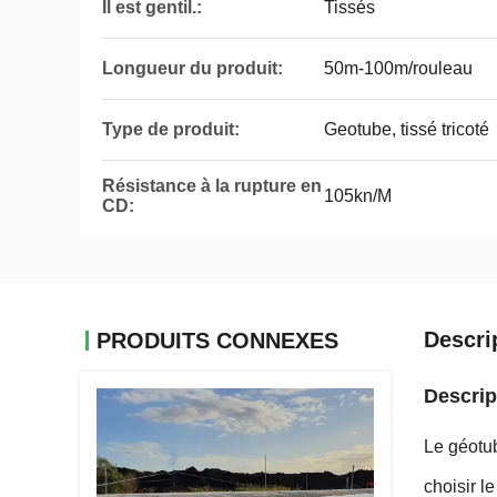
Il est gentil.:
Tissés
Longueur du produit:
50m-100m/rouleau
Type de produit:
Geotube, tissé tricoté
Résistance à la rupture en
105kn/M
CD:
Descri
PRODUITS CONNEXES
Descrip
Le géotub
choisir l