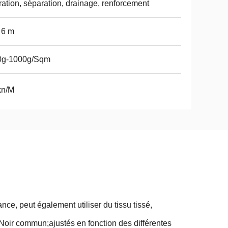
tration, séparation, drainage, renforcement
 6 m
0g-1000g/Sqm
kn/M
nce, peut également utiliser du tissu tissé,
Noir commun;
ajustés en fonction des différentes