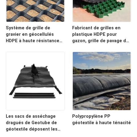
Système de grille de
Fabricant de grilles en
gravier en géocellulés
plastique HDPE pour
HDPE à haute résistance
gazon, grille de pavage de
pour les allées, la
gravier robuste pour
stabilisation du sol, la
allées, aires de
protection des pentes et
stationnement et
le renforcement des murs
renforcement du sol
de soutènement
paysager
Les sacs de asséchage
Polypropylène PP
dragués de Geotube de
géotextile à haute ténacité
géotextile déposent les
sachets filtre