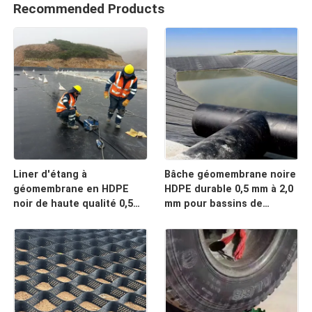
Recommended Products
Liner d'étang à
Bâche géomembrane noire
géomembrane en HDPE
HDPE durable 0,5 mm à 2,0
noir de haute qualité 0,5
mm pour bassins de
mm ∼2,0 mm pour l'élevage
poissons circulaires,
de poissons, les étangs
étangs d'aquaculture,
d'aquaculture, les
réservoirs de stockage
réservoirs de stockage
d'eau et applications
d'eau et l'étanchéité des
d'étanchéité de barrage
barrages