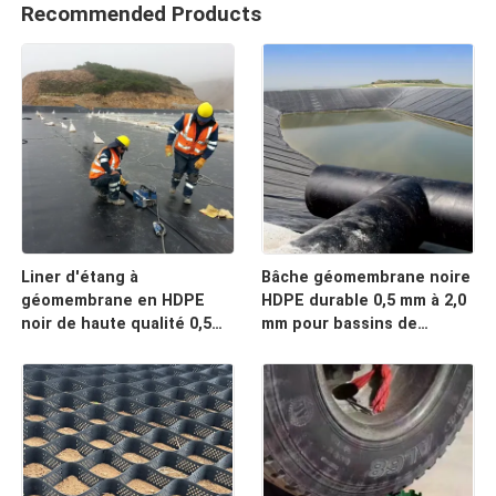
Recommended Products
Liner d'étang à
Bâche géomembrane noire
géomembrane en HDPE
HDPE durable 0,5 mm à 2,0
noir de haute qualité 0,5
mm pour bassins de
mm ∼2,0 mm pour l'élevage
poissons circulaires,
de poissons, les étangs
étangs d'aquaculture,
d'aquaculture, les
réservoirs de stockage
réservoirs de stockage
d'eau et applications
d'eau et l'étanchéité des
d'étanchéité de barrage
barrages