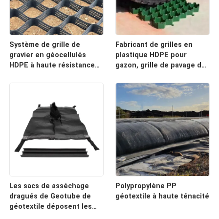
Système de grille de
Fabricant de grilles en
gravier en géocellulés
plastique HDPE pour
HDPE à haute résistance
gazon, grille de pavage de
pour les allées, la
gravier robuste pour
stabilisation du sol, la
allées, aires de
protection des pentes et
stationnement et
le renforcement des murs
renforcement du sol
de soutènement
paysager
Les sacs de asséchage
Polypropylène PP
dragués de Geotube de
géotextile à haute ténacité
géotextile déposent les
sachets filtre