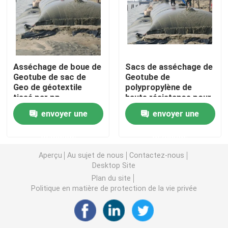
Grille en plastique d'herbe
tissu de drainage de géotextile
Asséchage de boue de
Sacs de asséchage de
Geotube de sac de
Geotube de
Geo de géotextile
polypropylène de
HDPE Geocell
tissé par pp
haute résistance pour
imperméable
la boue 100g/Sqm
envoyer une
envoyer une
d'eaux usées
Revêtement d'étang de Geomembrane
demande
demande
Sacs de asséchage de Geotube
Aperçu
Au sujet de nous
Contactez-nous
Desktop Site
Plan du site
Géotextile Geobag
Politique en matière de protection de la vie privée
Contrôle d'érosion de Geomat