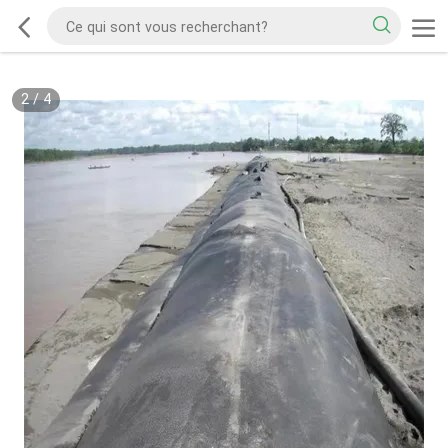
2
/
4