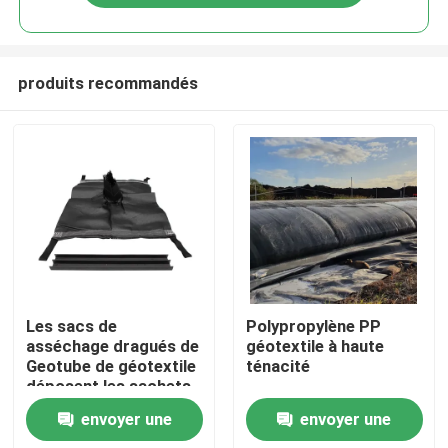
produits recommandés
Aperçu
Les sacs de
Polypropylène PP
asséchage dragués de
géotextile à haute
Geotube de géotextile
ténacité
Produits
déposent les sachets
filtre
envoyer une
envoyer une
Vidéos