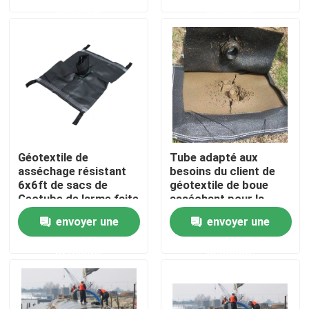
demande
demande
VR Show
A propos de nous
Visite d'usine
Géotextile de
Tube adapté aux
Contrôle de la qualité
asséchage résistant
besoins du client de
6x6ft de sacs de
géotextile de boue
Geotube de larme faite
asséchant pour la
sur commande
plage côtière
Contact
envoyer une
envoyer une
demande
demande
Demande de soumission
Géotextile Geogrid